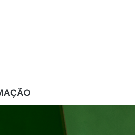
(current)
(current)
Home
Sistemas
Manuais e Formulári
RMAÇÃO